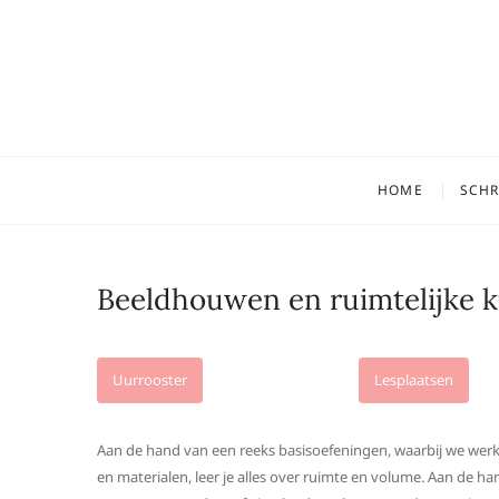
Skip
to
content
Vrienden
ACADEMIE VOOR BEELDEN
HOME
SCHRI
Beeldhouwen en ruimtelijke 
Uurrooster
Lesplaatsen
Aan de hand van een reeks basisoefeningen, waarbij we wer
en materialen, leer je alles over ruimte en volume. Aan de h