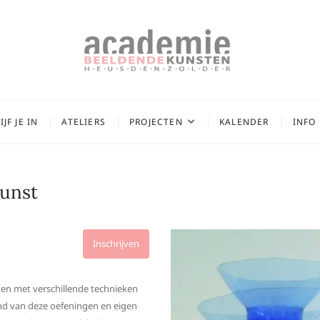
 van de Academie
DE KUNST
JF JE IN
ATELIERS
PROJECTEN
KALENDER
INFO
kunst
Inschrijven
ken met verschillende technieken
and van deze oefeningen en eigen