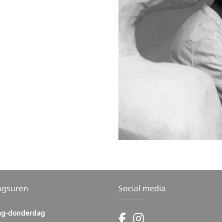
ngsuren
Social media
g-donderdag