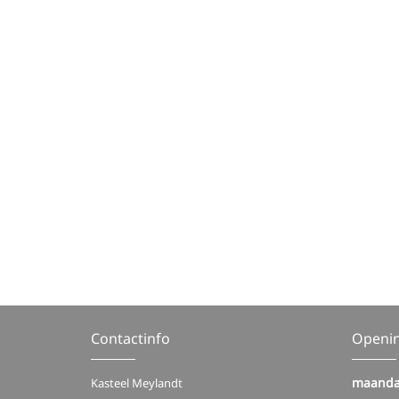
Contactinfo
Openi
maanda
Kasteel Meylandt