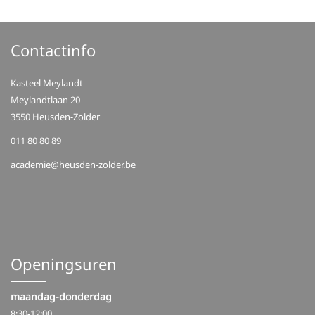
Contactinfo
Kasteel Meylandt
Meylandtlaan 20
3550 Heusden-Zolder
011 80 80 89
academie@heusden-zolder.be
Openingsuren
maandag-donderdag
8:30-12:00