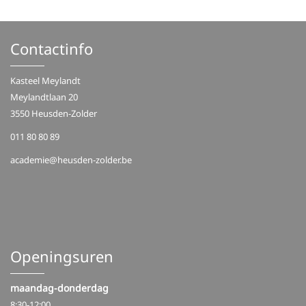
Contactinfo
Kasteel Meylandt
Meylandtlaan 20
3550 Heusden-Zolder
011 80 80 89
academie@heusden-zolder.be
Openingsuren
maandag-donderdag
8:30-12:00