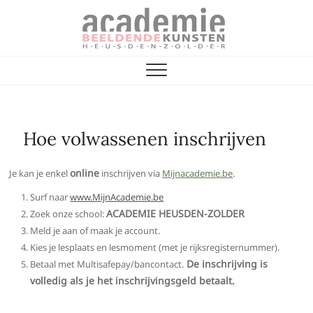
Skip
to
content
Vrienden van de
ACADEMIE VOOR BEELDENDE KUNST
Academie
Hoe volwassenen inschrijven
online
Je kan je enkel
inschrijven via
Mijnacademie.be
.
Surf naar
www.MijnAcademie.be
ACADEMIE HEUSDEN-ZOLDER
Zoek onze school:
Meld je aan of maak je account.
Kies je lesplaats en lesmoment (met je rijksregisternummer).
De inschrijving is
Betaal met Multisafepay/bancontact.
volledig als je het inschrijvingsgeld betaalt.