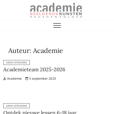
Skip
to
content
Vrienden van de
ACADEMIE VOOR BEELDENDE KUNST
Academie
Auteur:
Academie
GEEN CATEGORIE
Academieteam 2025-2026
Academie
5 september 2025
GEEN CATEGORIE
Ontdek nieuwe lessen 6-18 jaar