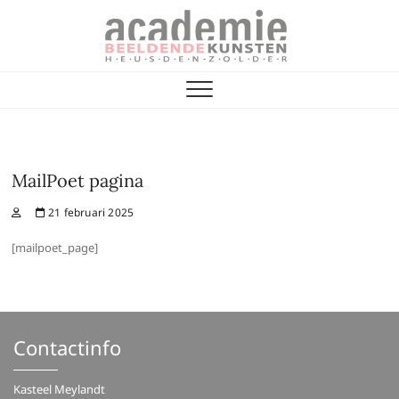
Skip
to
content
Vrienden van de
ACADEMIE VOOR BEELDENDE KUNST
Academie
MailPoet pagina
21 februari 2025
[mailpoet_page]
Contactinfo
Kasteel Meylandt