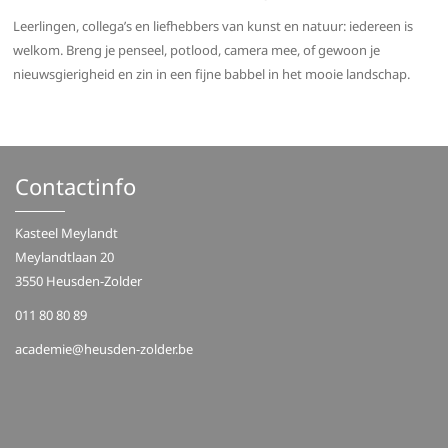
Leerlingen, collega’s en liefhebbers van kunst en natuur: iedereen is
welkom. Breng je penseel, potlood, camera mee, of gewoon je
nieuwsgierigheid en zin in een fijne babbel in het mooie landschap.
Contactinfo
Kasteel Meylandt
Meylandtlaan 20
3550 Heusden-Zolder
011 80 80 89
academie@heusden-zolder.be