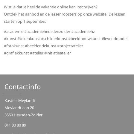
Wist je dat je heel de vakantie online kan inschrijven?
Ontdek het aanbod en de lessenroosters op onze website! De lessen
starten op 1 september.
#academie #academieheusdenzolder #academiehz
#kunst #tekenkunst #schilderkunst #beeldhouwkunst #levendmodel
#fotokunst #beeldendekunst #projectatelier
#grafiekkunst #atelier #initiatieatelier
Contactinfo
Kasteel Meylandt
Meylandtlaan 20
3550 Heusden-Zolder
011 80 80 89