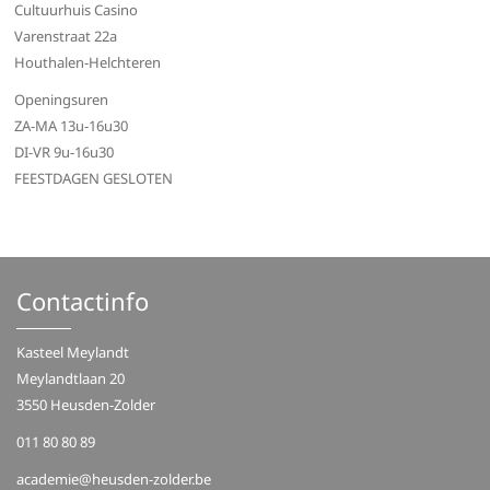
Cultuurhuis Casino
Varenstraat 22a
Houthalen-Helchteren
Openingsuren
ZA-MA 13u-16u30
DI-VR 9u-16u30
FEESTDAGEN GESLOTEN
Contactinfo
Kasteel Meylandt
Meylandtlaan 20
3550 Heusden-Zolder
011 80 80 89
academie@heusden-zolder.be