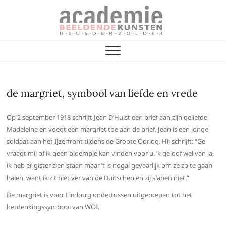
Skip
to
content
Vrienden van de
ACADEMIE VOOR BEELDENDE KUNST
Academie
de margriet, symbool van liefde en vrede
Op 2 september 1918 schrijft Jean D’Hulst een brief aan zijn geliefde
Madeleine en voegt een margriet toe aan de brief. Jean is een jonge
soldaat aan het IJzerfront tijdens de Groote Oorlog. Hij schrijft: “Ge
vraagt mij of ik geen bloempje kan vinden voor u. ‘k geloof wel van ja,
ik heb er gister zien staan maar ’t is nogal gevaarlijk om ze zo te gaan
halen, want ik zit niet ver van de Duitschen en zij slapen niet.”
De margriet is voor Limburg ondertussen uitgeroepen tot het
herdenkingssymbool van WOI.