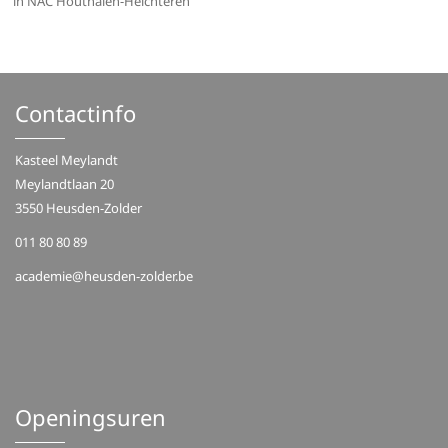
in NAC Houthalen-Helchteren
Contactinfo
Kasteel Meylandt
Meylandtlaan 20
3550 Heusden-Zolder
011 80 80 89
academie@heusden-zolder.be
Openingsuren