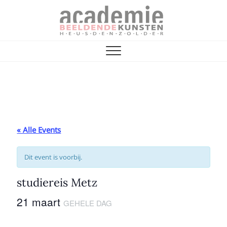
Skip
to
content
Vrienden van de
ACADEMIE VOOR BEELDENDE KUNST
Academie
« Alle Events
Dit event is voorbij.
studiereis Metz
21 maart
GEHELE DAG