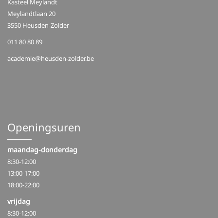
Kasteel Meylandt
i
Meylandtlaan 20
g
3550 Heusden-Zolder
a
011 80 80 89
t
academie@heusden-zolder.be
i
o
n
Openingsuren
maandag-donderdag
8:30-12:00
13:00-17:00
18:00-22:00
vrijdag
8:30-12:00