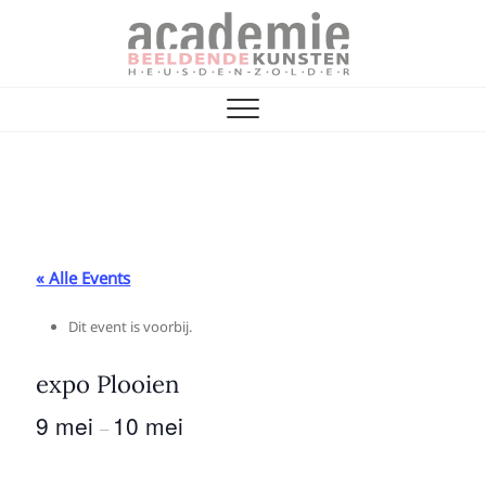
Skip
to
content
Vrienden van de
ACADEMIE VOOR BEELDENDE KUNST
Academie
« Alle Events
Dit event is voorbij.
expo Plooien
9 mei
10 mei
–