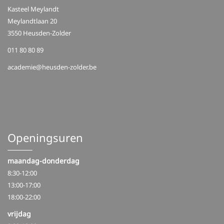
i
Kasteel Meylandt
Meylandtlaan 20
g
3550 Heusden-Zolder
a
011 80 80 89
t
academie@heusden-zolder.be
i
o
n
Openingsuren
maandag-donderdag
8:30-12:00
13:00-17:00
18:00-22:00
vrijdag