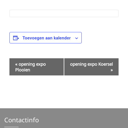
Toevoegen aan kalender
E
«
opening expo
opening expo Koersel
v
Plooien
»
e
n
t
N
a
Contactinfo
v