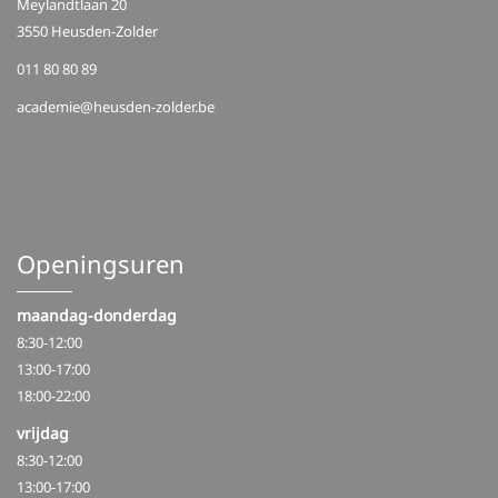
i
Meylandtlaan 20
g
3550 Heusden-Zolder
a
011 80 80 89
t
academie@heusden-zolder.be
i
o
n
Openingsuren
maandag-donderdag
8:30-12:00
13:00-17:00
18:00-22:00
vrijdag
8:30-12:00
13:00-17:00