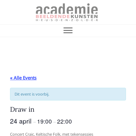
Skip
to
content
Vrienden van de
ACADEMIE VOOR BEELDENDE KUNST
Academie
« Alle Events
Dit event is voorbij.
Draw in
24 april
19:00
22:00
–
–
Concert Craic, Keltische Folk, met tekensessies